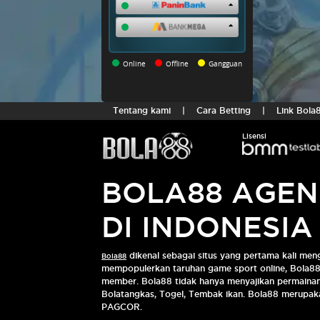
Online
Offline
Gangguan
Tentang kami
|
Cara Betting
|
Link Bola
Lisensi
BOLA88 AGEN
DI INDONESIA
dikenal sebagai situs yang pertama kali men
Bola88
mempopulerkan taruhan game sport online, Bola88
member. Bola88 tidak hanya menyajikan permainan s
Bolatangkas, Togel, Tembak ikan. Bola88 merupakan 
PAGCOR.