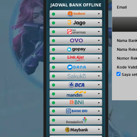
JADWAL BANK OFFLINE
Email
Nama Ban
Nama Reke
Nomor Rek
Kode Valid
Saya se