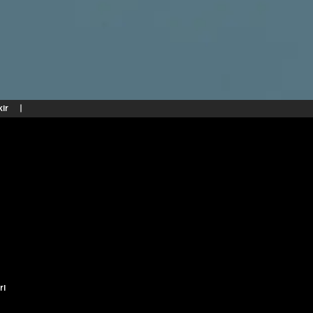
kir
|
ri