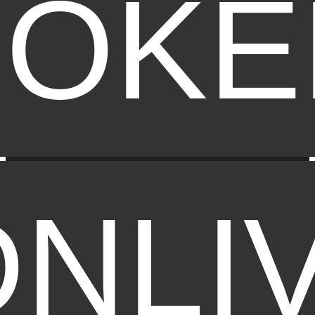
POKE
DNLI