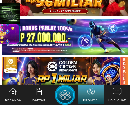
BERANDA
DAFTAR
PROMOSI
LIVE CHAT